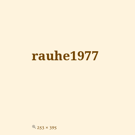
rauhe1977
253 × 395
Tamaño
completo