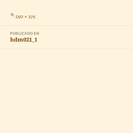
Tamaño
250 × 375
completo
Navegación
PUBLICADO EN
de
hdm021_1
entradas