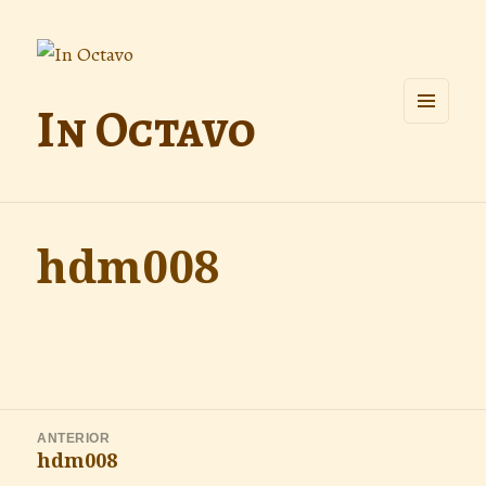
In Octavo
MENÚ
Y
WIDGETS
hdm008
Navegación
ANTERIOR
de
hdm008
Entrada
entradas