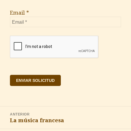
Email *
Navegación
ANTERIOR
de
La música francesa
Entrada
entradas
anterior: