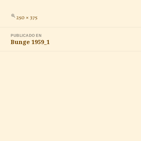
Tamaño
250 × 375
completo
Navegación
PUBLICADO EN
de
Bunge 1959_1
entradas